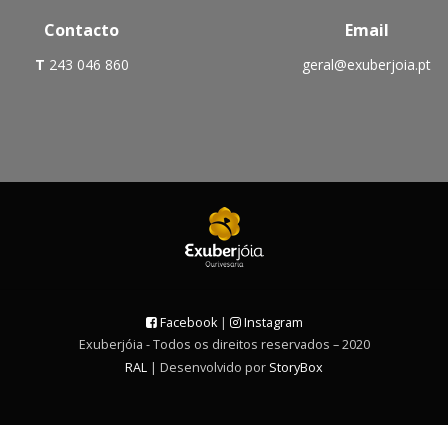
Contacto
Email
T
243 046 860
geral@exuberjoia.pt
Facebook
|
Instagram
Exuberjóia - Todos os direitos reservados – 2020
RAL
| Desenvolvido por
StoryBox