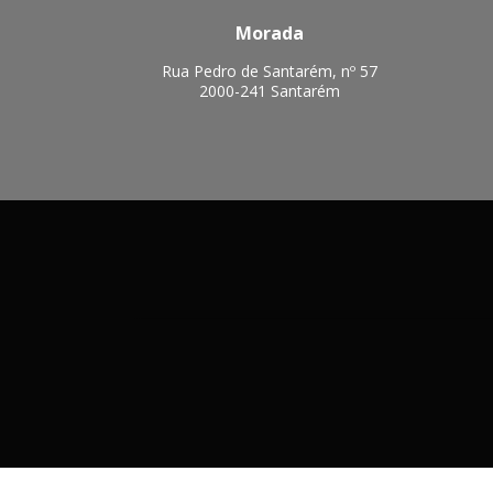
Morada
Rua Pedro de Santarém, nº 57
2000-241 Santarém