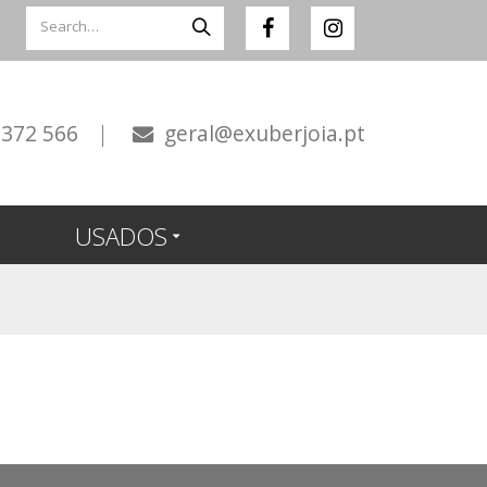
 372 566
|
geral@exuberjoia.pt
USADOS