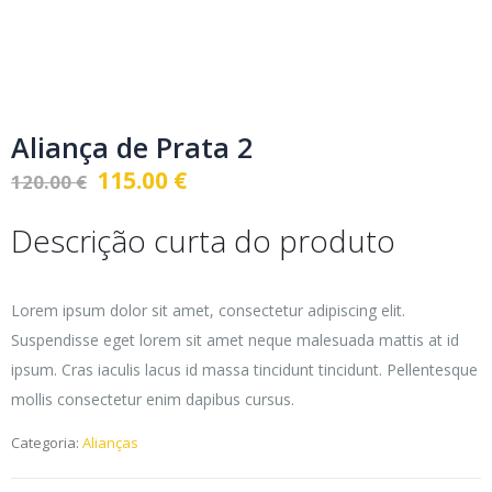
Aliança de Prata 2
O
O
115.00
€
120.00
€
preço
preço
original
atual
Descrição curta do produto
era:
é:
120.00 €.
115.00 €.
Lorem ipsum dolor sit amet, consectetur adipiscing elit.
Suspendisse eget lorem sit amet neque malesuada mattis at id
ipsum. Cras iaculis lacus id massa tincidunt tincidunt. Pellentesque
mollis consectetur enim dapibus cursus.
Categoria:
Alianças