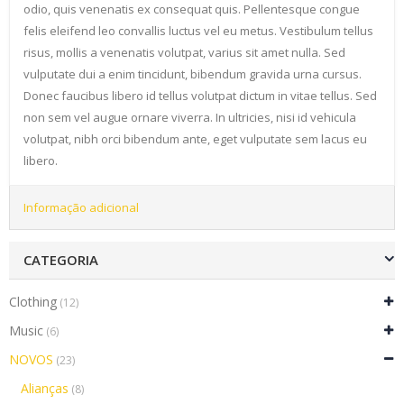
odio, quis venenatis ex consequat quis. Pellentesque congue
felis eleifend leo convallis luctus vel eu metus. Vestibulum tellus
risus, mollis a venenatis volutpat, varius sit amet nulla. Sed
vulputate dui a enim tincidunt, bibendum gravida urna cursus.
Donec faucibus libero id tellus volutpat dictum in vitae tellus. Sed
non sem vel augue ornare viverra. In ultricies, nisi id vehicula
volutpat, nibh orci bibendum ante, eget vulputate sem lacus eu
libero.
Informação adicional
CATEGORIA
Clothing
(12)
Music
(6)
NOVOS
(23)
Alianças
(8)