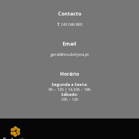
Contacto
T
243 046 860
Email
geral@exuberjoia.pt
Horário
Segunda a Sexta:
9h – 13h | 14.30h – 18h
Sábado:
10h – 13h