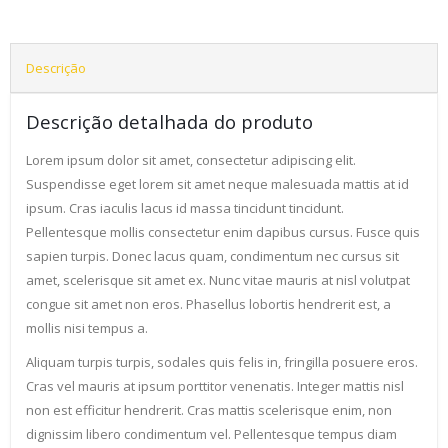
Descrição
Descrição detalhada do produto
Lorem ipsum dolor sit amet, consectetur adipiscing elit.
Suspendisse eget lorem sit amet neque malesuada mattis at id
ipsum. Cras iaculis lacus id massa tincidunt tincidunt.
Pellentesque mollis consectetur enim dapibus cursus. Fusce quis
sapien turpis. Donec lacus quam, condimentum nec cursus sit
amet, scelerisque sit amet ex. Nunc vitae mauris at nisl volutpat
congue sit amet non eros. Phasellus lobortis hendrerit est, a
mollis nisi tempus a.
Aliquam turpis turpis, sodales quis felis in, fringilla posuere eros.
Cras vel mauris at ipsum porttitor venenatis. Integer mattis nisl
non est efficitur hendrerit. Cras mattis scelerisque enim, non
dignissim libero condimentum vel. Pellentesque tempus diam