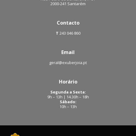
2000-241 Santarém
Contacto
T
243 046 860
Email
geral@exuberjoia.pt
Horário
Segunda a Sexta:
9h – 13h | 14.30h – 18h
Sábado:
10h – 13h