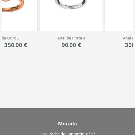
Anel de Prata 4
Anel de Ouro 2
90.00
€
300.00
€
ço
al
.00 €.
Morada
Rua Pedro de Santarém, nº 57