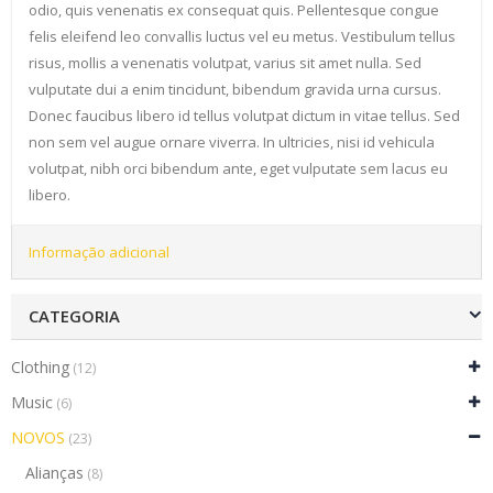
odio, quis venenatis ex consequat quis. Pellentesque congue
felis eleifend leo convallis luctus vel eu metus. Vestibulum tellus
risus, mollis a venenatis volutpat, varius sit amet nulla. Sed
vulputate dui a enim tincidunt, bibendum gravida urna cursus.
Donec faucibus libero id tellus volutpat dictum in vitae tellus. Sed
non sem vel augue ornare viverra. In ultricies, nisi id vehicula
volutpat, nibh orci bibendum ante, eget vulputate sem lacus eu
libero.
Informação adicional
CATEGORIA
Clothing
(12)
Music
(6)
NOVOS
(23)
Alianças
(8)