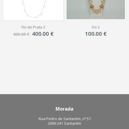
Fio de Prata 3
Fio 2
O
O
400.00
€
100.00
€
430.00
€
preço
preço
original
atual
era:
é:
430.00 €.
400.00 €.
Morada
Rua Pedro de Santarém, nº 57
2000-241 Santarém