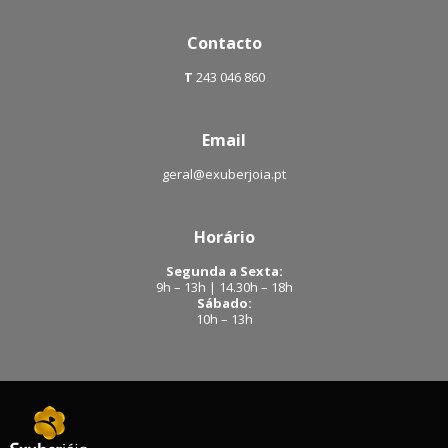
Contacto
T
243 046 860
Email
geral@exuberjoia.pt
Horário
Segunda a Sexta:
9h – 13h | 14.30h – 18h
Sábado:
10h – 13h