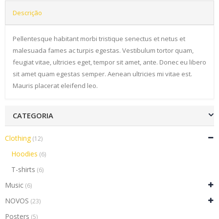
Descrição
Pellentesque habitant morbi tristique senectus et netus et
malesuada fames ac turpis egestas. Vestibulum tortor quam,
feugiat vitae, ultricies eget, tempor sit amet, ante. Donec eu libero
sit amet quam egestas semper. Aenean ultricies mi vitae est.
Mauris placerat eleifend leo.
CATEGORIA
Clothing
(12)
Hoodies
(6)
T-shirts
(6)
Music
(6)
NOVOS
(23)
Posters
(5)