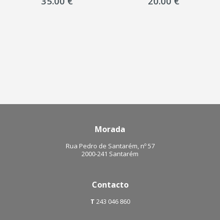
O
20.00
€
18.00
€
20.00
€
preço
origina
era:
20.00 €.
Morada
Rua Pedro de Santarém, nº 57
2000-241 Santarém
Contacto
T
243 046 860