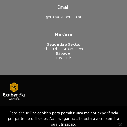
Email
geral@exuberjoia.pt
Horário
Segunda a Sexta:
9h – 13h | 14.30h – 18h
Sábado:
10h – 13h
Este site utiliza cookies para permitir uma melhor experiência
Facebook
|
Instagram
por parte do utilizador. Ao navegar no site estará a consentir a
Exuberjóia - Todos os direitos reservados – 2020
sua utilização.
RAL
| Desenvolvido por
StoryBox