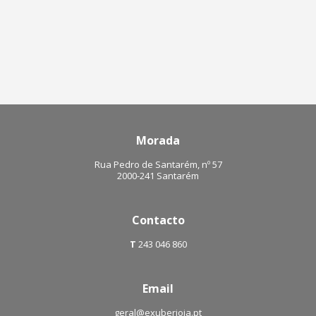
€.
12.00 €.
15.00 €.
12.00 €.
Morada
Rua Pedro de Santarém, nº 57
2000-241 Santarém
Contacto
T
243 046 860
Email
geral@exuberjoia.pt