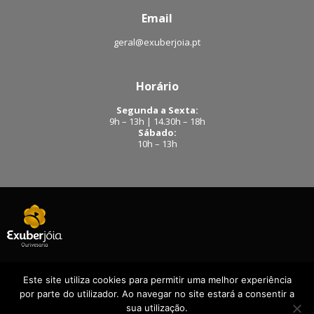
Email
geral@exuberjoia.pt
Horário
Segunda a Sexta:
9h – 13h | 14.30h – 18h
Sábado:
10h – 13h
Este site utiliza cookies para permitir uma melhor experiência
Facebook
|
Instagram
por parte do utilizador. Ao navegar no site estará a consentir a
Exuberjóia - Todos os direitos reservados – 2020
sua utilização.