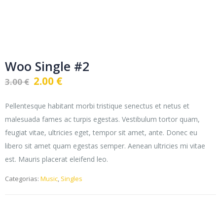
Woo Single #2
O
O
2.00
€
3.00
€
preço
preço
original
atual
Pellentesque habitant morbi tristique senectus et netus et
era:
é:
malesuada fames ac turpis egestas. Vestibulum tortor quam,
3.00 €.
2.00 €.
feugiat vitae, ultricies eget, tempor sit amet, ante. Donec eu
libero sit amet quam egestas semper. Aenean ultricies mi vitae
est. Mauris placerat eleifend leo.
Categorias:
Music
,
Singles