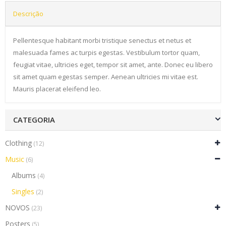
Descrição
Pellentesque habitant morbi tristique senectus et netus et
malesuada fames ac turpis egestas. Vestibulum tortor quam,
feugiat vitae, ultricies eget, tempor sit amet, ante. Donec eu libero
sit amet quam egestas semper. Aenean ultricies mi vitae est.
Mauris placerat eleifend leo.
CATEGORIA
Clothing
(12)
Music
(6)
Albums
(4)
Singles
(2)
NOVOS
(23)
Posters
(5)